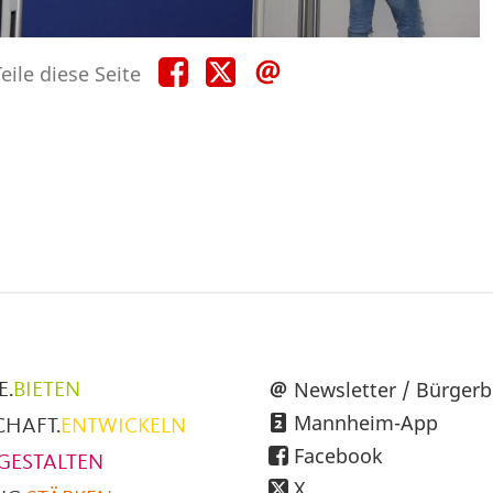
Teile
Teile
Teile
eile diese Seite
diese
diese
diese
Seite
Seite
Seite
auf
auf
per
Facebook
X
E-
Mail
üpunkte
Newsletter / Bürgerb
E.
BIETEN
Mannheim-App
CHAFT.
ENTWICKELN
h
Facebook
GESTALTEN
X