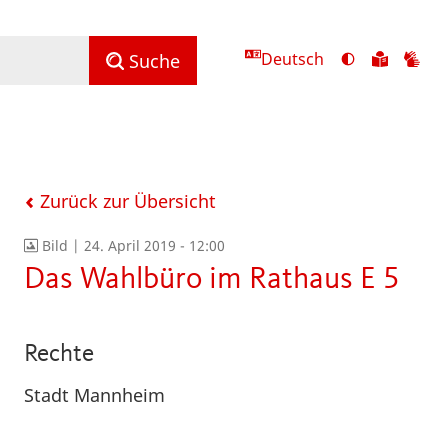
Deutsch
Ansicht
Zu
Zu
Suche
mit
den
de
hohem
Inhalte
Inh
Kontrast
in
in
umschalten
leichter
Geb
Sprach
Zurück zur Übersicht
Bild |
24. April 2019 - 12:00
Das Wahlbüro im Rathaus E 5
Rechte
Stadt Mannheim