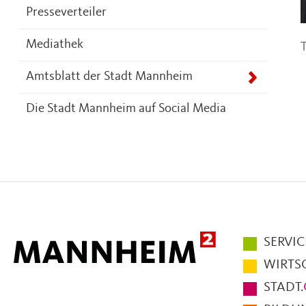
Presseverteiler
T
Mediathek
Amtsblatt der Stadt Mannheim
Die Stadt Mannheim auf Social Media
Hauptmen
SERVIC
im
WIRTS
Fußbereic
STADT.
der