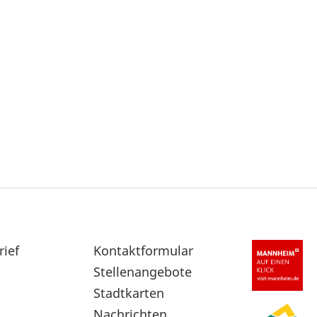
rief
Sekundärnavigation
Kontaktformular
im
Stellenangebote
Fußbereich
Stadtkarten
Nachrichten