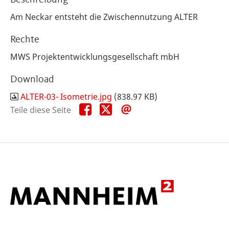
Am Neckar entsteht die Zwischennutzung ALTER
Rechte
MWS Projektentwicklungsgesellschaft mbH
Download
ALTER-03- Isometrie.jpg
(838.97 KB)
Teile
Teile
Teile
Teile diese Seite
diese
diese
diese
Seite
Seite
Seite
auf
auf
per
Facebook
X
E-
Mail