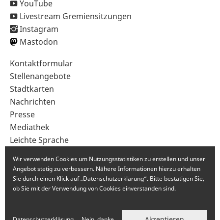
YouTube
Livestream Gremiensitzungen
Instagram
Mastodon
Sekundärnavigation
Kontaktformular
im
Stellenangebote
Fußbereich
Stadtkarten
Nachrichten
Presse
Mediathek
Leichte Sprache
Gebärdensprache
Wir verwenden Cookies um Nutzungsstatistiken zu erstellen und unser
Angebot stetig zu verbessern. Nähere Informationen hierzu erhalten
Sie durch einen Klick auf „Datenschutzerklärung“. Bitte bestätigen Sie,
ob Sie mit der Verwendung von Cookies einverstanden sind.
Akzeptieren
Datenschutzerklärung
Nein, danke