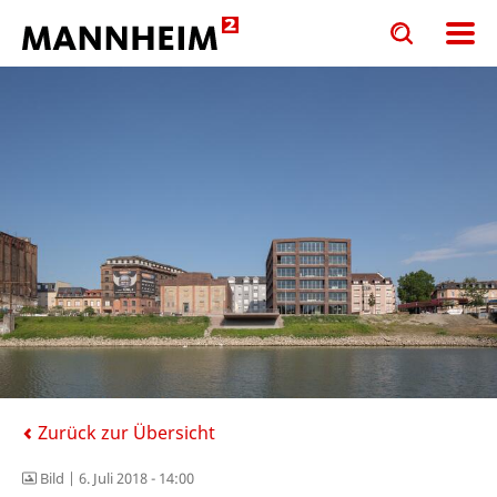
Toggle
Toggle
search
search
input
input
form
Zurück zur Übersicht
Bild |
6. Juli 2018 - 14:00