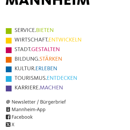
Hauptmenüpunkte
SERVICE.
BIETEN
im
WIRTSCHAFT.
ENTWICKELN
Fußbereich
STADT.
GESTALTEN
der
BILDUNG.
STÄRKEN
Seite
KULTUR.
ERLEBEN
TOURISMUS.
ENTDECKEN
KARRIERE.
MACHEN
Newsletter / Bürgerbrief
Mannheim-App
Facebook
X