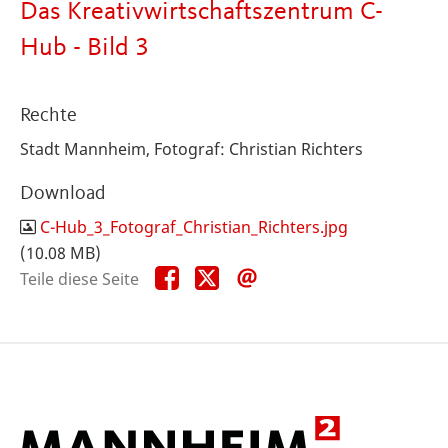
Das Kreativwirtschaftszentrum C-
Hub - Bild 3
Rechte
Stadt Mannheim, Fotograf: Christian Richters
Download
C-Hub_3_Fotograf_Christian_Richters.jpg
(10.08 MB)
Teile
Teile
Teile
Teile diese Seite
diese
diese
diese
Seite
Seite
Seite
auf
auf
per
Facebook
X
E-
Mail