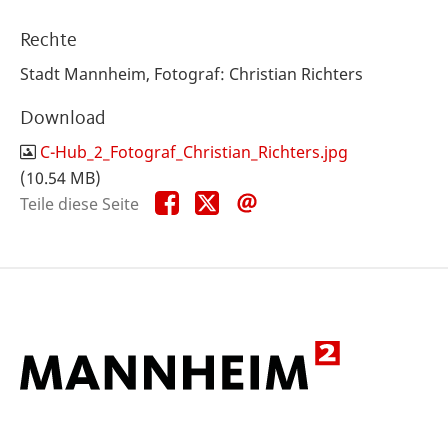
Rechte
Stadt Mannheim, Fotograf: Christian Richters
Download
C-Hub_2_Fotograf_Christian_Richters.jpg
(10.54 MB)
Teile
Teile
Teile
Teile diese Seite
diese
diese
diese
Seite
Seite
Seite
auf
auf
per
Facebook
X
E-
Mail