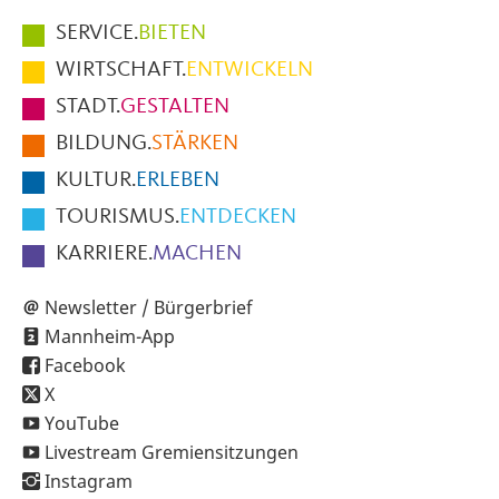
Hauptmenüpunkte
SERVICE.
BIETEN
im
WIRTSCHAFT.
ENTWICKELN
Fußbereich
STADT.
GESTALTEN
der
BILDUNG.
STÄRKEN
Seite
KULTUR.
ERLEBEN
TOURISMUS.
ENTDECKEN
KARRIERE.
MACHEN
Newsletter / Bürgerbrief
Mannheim-App
Facebook
X
YouTube
Livestream Gremiensitzungen
Instagram