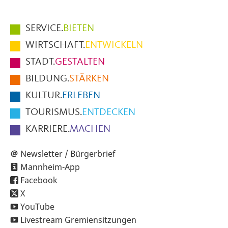
Hauptmenüpunkte
SERVICE.
BIETEN
im
WIRTSCHAFT.
ENTWICKELN
Fußbereich
STADT.
GESTALTEN
der
BILDUNG.
STÄRKEN
Seite
KULTUR.
ERLEBEN
TOURISMUS.
ENTDECKEN
KARRIERE.
MACHEN
Newsletter / Bürgerbrief
Mannheim-App
Facebook
X
YouTube
Livestream Gremiensitzungen