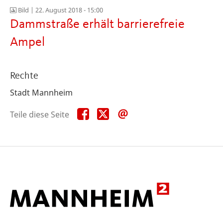
Bild |
22. August 2018 - 15:00
Dammstraße erhält barrierefreie
Ampel
Rechte
Stadt Mannheim
Teile
Teile
Teile
Teile diese Seite
diese
diese
diese
Seite
Seite
Seite
auf
auf
per
Facebook
X
E-
Mail