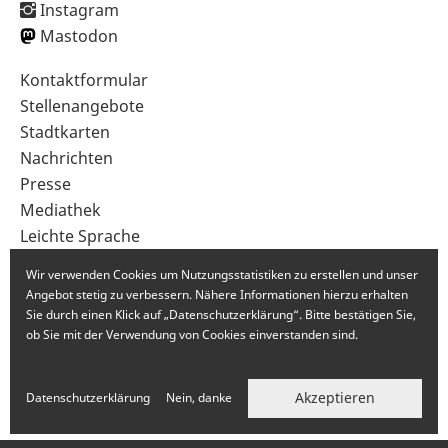
Instagram
Mastodon
Sekundärnavigation
Kontaktformular
im
Stellenangebote
Fußbereich
Stadtkarten
Nachrichten
Presse
Mediathek
Leichte Sprache
Gebärdensprache
Wir verwenden Cookies um Nutzungsstatistiken zu erstellen und unser
Angebot stetig zu verbessern. Nähere Informationen hierzu erhalten
Sie durch einen Klick auf „Datenschutzerklärung“. Bitte bestätigen Sie,
ob Sie mit der Verwendung von Cookies einverstanden sind.
Akzeptieren
Datenschutzerklärung
Nein, danke