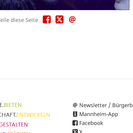
Teile
Teile
Teile
eile diese Seite
diese
diese
diese
Seite
Seite
Seite
auf
auf
per
Facebook
X
E-
Mail
üpunkte
Newsletter / Bürgerb
E.
BIETEN
Mannheim-App
CHAFT.
ENTWICKELN
h
Facebook
GESTALTEN
X