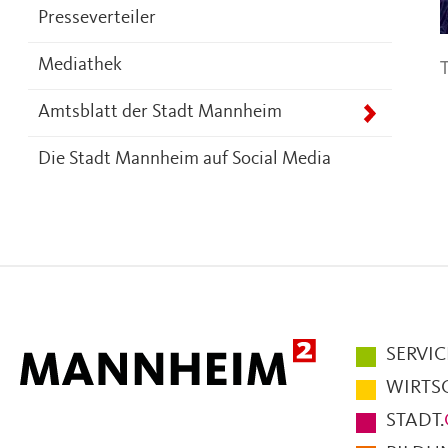
Presseverteiler
T
Mediathek
Amtsblatt der Stadt Mannheim
Die Stadt Mannheim auf Social Media
Hauptmen
SERVIC
im
WIRTS
Fußbereic
STADT.
der