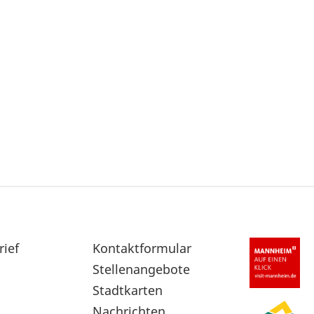
rief
Sekundärnavigation
Kontaktformular
im
Stellenangebote
Fußbereich
Stadtkarten
Nachrichten