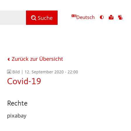
Deutsch
Ansicht
Zu
Zu
Suche
mit
den
de
hohem
Inhalte
Inh
Kontrast
in
in
umschalten
leichter
Geb
Sprach
Zurück zur Übersicht
Bild |
12. September 2020 - 22:00
Covid-19
Rechte
pixabay