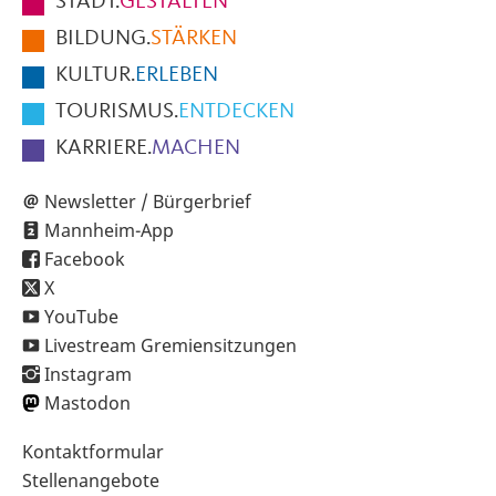
STADT.
GESTALTEN
der
BILDUNG.
STÄRKEN
Seite
KULTUR.
ERLEBEN
TOURISMUS.
ENTDECKEN
KARRIERE.
MACHEN
Newsletter / Bürgerbrief
Mannheim-App
Facebook
X
YouTube
Livestream Gremiensitzungen
Instagram
Mastodon
Sekundärnavigation
Kontaktformular
im
Stellenangebote