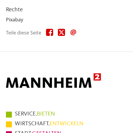
Rechte
Pixabay
Teile
Teile
Teile
Teile diese Seite
diese
diese
diese
Seite
Seite
Seite
auf
auf
per
Facebook
X
E-
Mail
Hauptmenüpunkte
SERVICE.
BIETEN
im
WIRTSCHAFT.
ENTWICKELN
Fußbereich