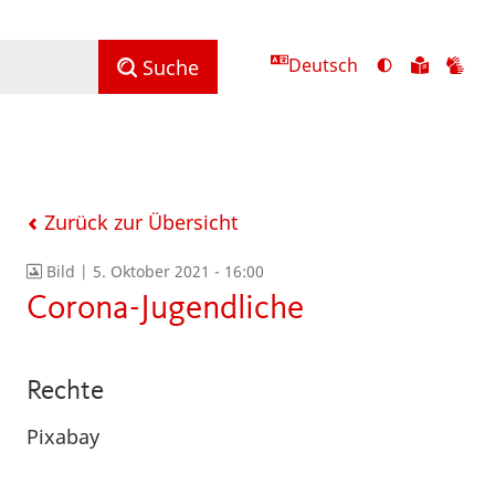
Deutsch
Ansicht
Zu
Zu
Suche
mit
den
de
hohem
Inhalte
Inh
Kontrast
in
in
umschalten
leichter
Geb
Sprach
Zurück zur Übersicht
Bild |
5. Oktober 2021 - 16:00
Corona-Jugendliche
Rechte
Pixabay