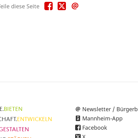
Teile
Teile
Teile
eile diese Seite
diese
diese
diese
Seite
Seite
Seite
auf
auf
per
Facebook
X
E-
Mail
üpunkte
Newsletter / Bürgerb
E.
BIETEN
Mannheim-App
CHAFT.
ENTWICKELN
h
Facebook
GESTALTEN
X