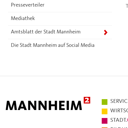
T
Presseverteiler
Mediathek
Amtsblatt der Stadt Mannheim
Die Stadt Mannheim auf Social Media
Hauptmen
SERVIC
im
WIRTS
Fußbereic
STADT.
der