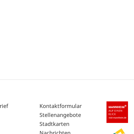
rief
Sekundärnavigation
Kontaktformular
im
Stellenangebote
Fußbereich
Stadtkarten
Nachrichten