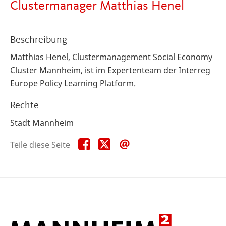
Clustermanager Matthias Henel
Beschreibung
Matthias Henel,
Clustermanagement Social Economy
Cluster Mannheim,
ist im Expertenteam der Interreg
Europe Policy Learning Platform.
Rechte
Stadt Mannheim
Teile
Teile
Teile
Teile diese Seite
diese
diese
diese
Seite
Seite
Seite
auf
auf
per
Facebook
X
E-
Mail