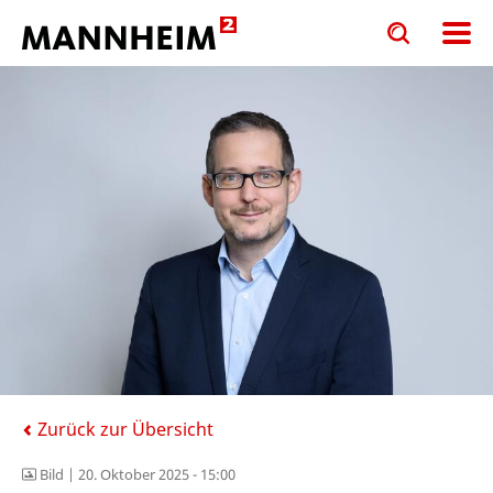
Toggle
Toggle
search
search
input
input
form
Zurück zur Übersicht
Bild |
20. Oktober 2025 - 15:00