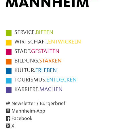
Hauptmenüpunkte
SERVICE.
BIETEN
im
WIRTSCHAFT.
ENTWICKELN
Fußbereich
STADT.
GESTALTEN
der
BILDUNG.
STÄRKEN
Seite
KULTUR.
ERLEBEN
TOURISMUS.
ENTDECKEN
KARRIERE.
MACHEN
Newsletter / Bürgerbrief
Mannheim-App
Facebook
X