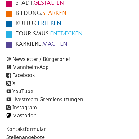
STADT.
GESTALTEN
der
BILDUNG.
STÄRKEN
Seite
KULTUR.
ERLEBEN
TOURISMUS.
ENTDECKEN
KARRIERE.
MACHEN
Newsletter / Bürgerbrief
Mannheim-App
Facebook
X
YouTube
Livestream Gremiensitzungen
Instagram
Mastodon
Sekundärnavigation
Kontaktformular
im
Stellenangebote