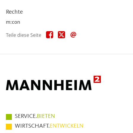
Rechte
m:con
Teile
Teile
Teile
Teile diese Seite
diese
diese
diese
Seite
Seite
Seite
auf
auf
per
Facebook
X
E-
Mail
Hauptmenüpunkte
SERVICE.
BIETEN
im
WIRTSCHAFT.
ENTWICKELN
Fußbereich