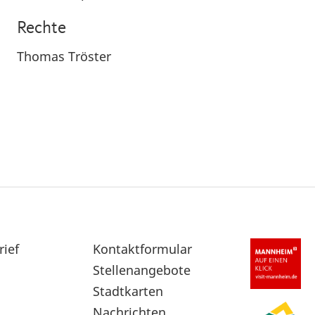
Rechte
Thomas Tröster
rief
Sekundärnavigation
Kontaktformular
im
Stellenangebote
Fußbereich
Stadtkarten
Nachrichten