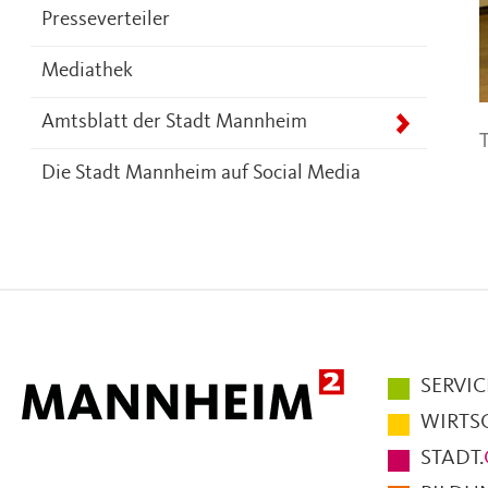
Presseverteiler
Mediathek
Amtsblatt der Stadt Mannheim
T
Die Stadt Mannheim auf Social Media
Hauptmen
SERVIC
im
WIRTS
Fußbereic
STADT.
der