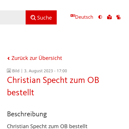
Deutsch
Ansicht
Zu
Zu
Suche
mit
den
de
hohem
Inhalte
Inh
Kontrast
in
in
umschalten
leichter
Geb
Sprach
Zurück zur Übersicht
Bild |
3. August 2023 - 17:00
Christian Specht zum OB
bestellt
Beschreibung
Christian Specht zum OB bestellt