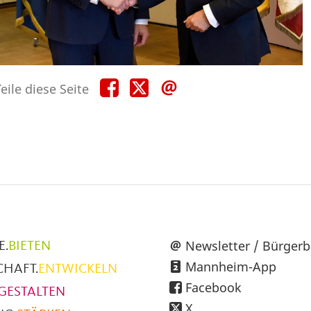
Teile
Teile
Teile
eile diese Seite
diese
diese
diese
Seite
Seite
Seite
auf
auf
per
Facebook
X
E-
Mail
üpunkte
Newsletter / Bürgerb
E.
BIETEN
Mannheim-App
CHAFT.
ENTWICKELN
h
Facebook
GESTALTEN
X