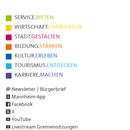
Hauptmenüpunkte
SERVICE.
BIETEN
im
WIRTSCHAFT.
ENTWICKELN
Fußbereich
STADT.
GESTALTEN
der
BILDUNG.
STÄRKEN
Seite
KULTUR.
ERLEBEN
TOURISMUS.
ENTDECKEN
KARRIERE.
MACHEN
Newsletter / Bürgerbrief
Mannheim-App
Facebook
X
YouTube
Livestream Gremiensitzungen