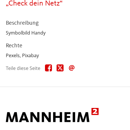
„Check dein Netz“
Beschreibung
Symbolbild Handy
Rechte
Pexels, Pixabay
Teile
Teile
Teile
Teile diese Seite
diese
diese
diese
Seite
Seite
Seite
auf
auf
per
Facebook
X
E-
Mail