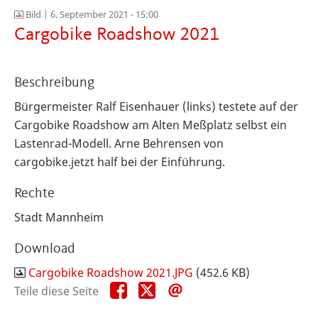
Bild |
6. September 2021 - 15:00
Cargobike Roadshow 2021
Beschreibung
Bürgermeister Ralf Eisenhauer (links) testete auf der
Cargobike Roadshow am Alten Meßplatz selbst ein
Lastenrad-Modell. Arne Behrensen von
cargobike.jetzt half bei der Einführung.
Rechte
Stadt Mannheim
Download
Cargobike Roadshow 2021.JPG
(452.6 KB)
Teile
Teile
Teile
Teile diese Seite
diese
diese
diese
Seite
Seite
Seite