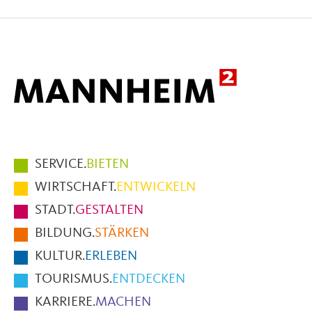
auf
auf
per
Facebook
X
E-
Mail
Hauptmenüpunkte
SERVICE.
BIETEN
im
WIRTSCHAFT.
ENTWICKELN
Fußbereich
STADT.
GESTALTEN
der
BILDUNG.
STÄRKEN
Seite
KULTUR.
ERLEBEN
TOURISMUS.
ENTDECKEN
KARRIERE.
MACHEN