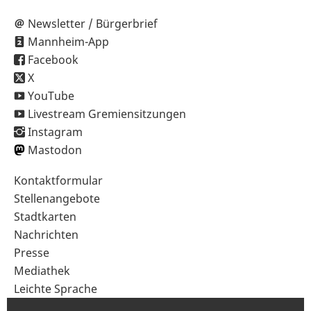
Newsletter / Bürgerbrief
Mannheim-App
Facebook
X
YouTube
Livestream Gremiensitzungen
Instagram
Mastodon
Sekundärnavigation
Kontaktformular
im
Stellenangebote
Fußbereich
Stadtkarten
Nachrichten
Presse
Mediathek
Leichte Sprache
Gebärdensprache