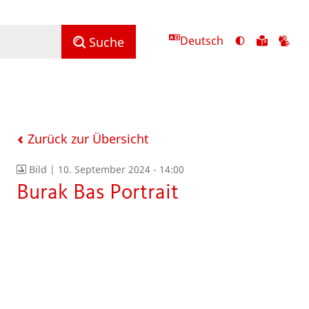
Deutsch
Ansicht
Zu
Zu
Suche
mit
den
de
hohem
Inhalte
Inh
Kontrast
in
in
umschalten
leichter
Geb
Sprach
Zurück zur Übersicht
Bild |
10. September 2024 - 14:00
Burak Bas Portrait