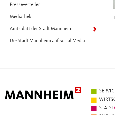
Presseverteiler
T
Mediathek
Amtsblatt der Stadt Mannheim
Die Stadt Mannheim auf Social Media
Hauptmen
SERVIC
im
WIRTS
Fußbereic
STADT.
der