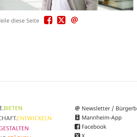
Teile
Teile
Teile
eile diese Seite
diese
diese
diese
Seite
Seite
Seite
auf
auf
per
Facebook
X
E-
Mail
üpunkte
Newsletter / Bürgerb
E.
BIETEN
Mannheim-App
CHAFT.
ENTWICKELN
h
Facebook
GESTALTEN
X