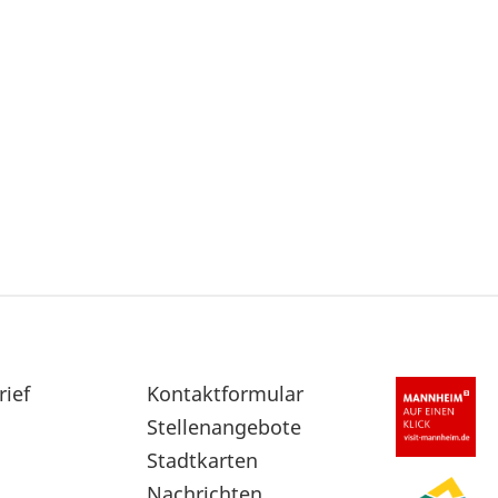
rief
Sekundärnavigation
Kontaktformular
im
Stellenangebote
Fußbereich
Stadtkarten
Nachrichten