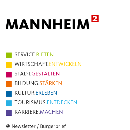
Hauptmenüpunkte
SERVICE.
BIETEN
im
WIRTSCHAFT.
ENTWICKELN
Fußbereich
STADT.
GESTALTEN
der
BILDUNG.
STÄRKEN
Seite
KULTUR.
ERLEBEN
TOURISMUS.
ENTDECKEN
KARRIERE.
MACHEN
Newsletter / Bürgerbrief