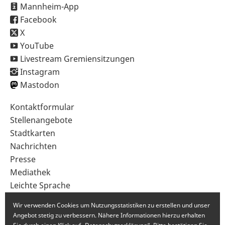
Mannheim-App
Facebook
X
YouTube
Livestream Gremiensitzungen
Instagram
Mastodon
Sekundärnavigation
Kontaktformular
im
Stellenangebote
Fußbereich
Stadtkarten
Nachrichten
Presse
Mediathek
Leichte Sprache
Gebärdensprache
Wir verwenden Cookies um Nutzungsstatistiken zu erstellen und unser
Angebot stetig zu verbessern. Nähere Informationen hierzu erhalten