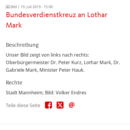
Bild |
19. Juli 2019 - 15:00
Bundesverdienstkreuz an Lothar
Mark
Beschreibung
Unser Bild zeigt von links nach rechts:
Oberbürgermeister Dr. Peter Kurz, Lothar Mark, Dr.
Gabriele Mark, Minister Peter Hauk.
Rechte
Stadt Mannheim; Bild: Volker Endres
Teile
Teile
Teile
Teile diese Seite
diese
diese
diese
Seite
Seite
Seite
auf
auf
per
Facebook
X
E-
Mail