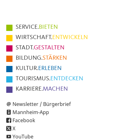
Hauptmenüpunkte
SERVICE.
BIETEN
im
WIRTSCHAFT.
ENTWICKELN
Fußbereich
STADT.
GESTALTEN
der
BILDUNG.
STÄRKEN
Seite
KULTUR.
ERLEBEN
TOURISMUS.
ENTDECKEN
KARRIERE.
MACHEN
Newsletter / Bürgerbrief
Mannheim-App
Facebook
X
YouTube