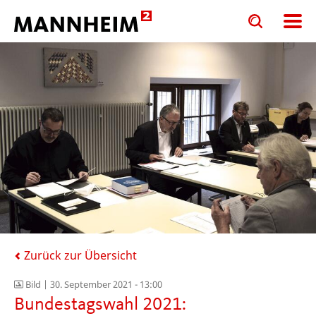
Toggle
Toggle
search
search
input
input
form
Zurück zur Übersicht
Bild |
30. September 2021 - 13:00
Bundestagswahl 2021: