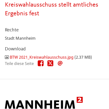
Kreiswahlausschuss stellt amtliches
Ergebnis fest
Rechte
Stadt Mannheim
Download
BTW 2021_Kreiswahlausschuss.jpg
(2.37 MB)
Teile
Teile
Teile
Teile diese Seite
diese
diese
diese
Seite
Seite
Seite
auf
auf
per
Facebook
X
E-
Mail