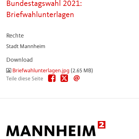
Bundestagswahl 2021:
Briefwahlunterlagen
Rechte
Stadt Mannheim
Download
Briefwahlunterlagen.jpg
(2.65 MB)
Teile
Teile
Teile
Teile diese Seite
diese
diese
diese
Seite
Seite
Seite
auf
auf
per
Facebook
X
E-
Mail