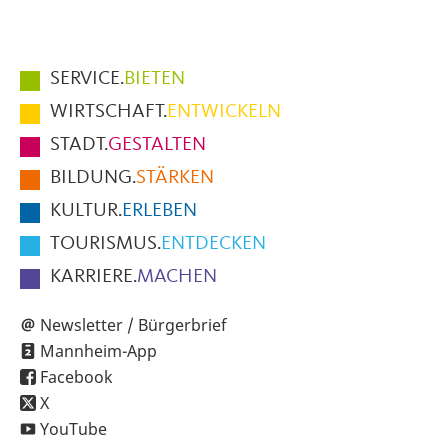
Hauptmenüpunkte
SERVICE.
BIETEN
im
WIRTSCHAFT.
ENTWICKELN
Fußbereich
STADT.
GESTALTEN
der
BILDUNG.
STÄRKEN
Seite
KULTUR.
ERLEBEN
TOURISMUS.
ENTDECKEN
KARRIERE.
MACHEN
Newsletter / Bürgerbrief
Mannheim-App
Facebook
X
YouTube