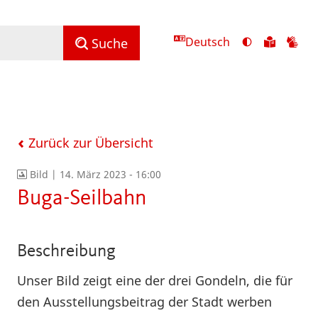
Deutsch
Ansicht
Zu
Zu
Suche
mit
den
de
hohem
Inhalte
Inh
Kontrast
in
in
umschalten
leichter
Geb
Sprach
Zurück zur Übersicht
Bild |
14. März 2023 - 16:00
Buga-Seilbahn
Beschreibung
Unser Bild zeigt eine der drei Gondeln, die für
den Ausstellungsbeitrag der Stadt werben