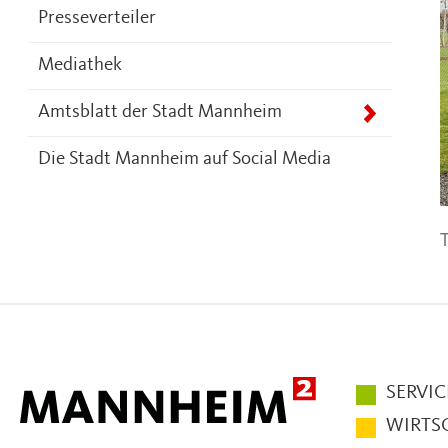
Presseverteiler
Mediathek
Amtsblatt der Stadt Mannheim
Die Stadt Mannheim auf Social Media
T
Hauptmen
SERVIC
im
WIRTS