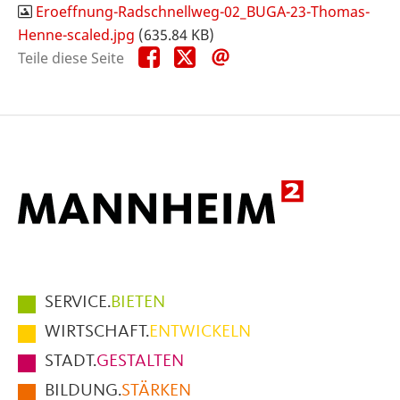
Eroeffnung-Radschnellweg-02_BUGA-23-Thomas-
Henne-scaled.jpg
(635.84 KB)
Teile
Teile
Teile
Teile diese Seite
diese
diese
diese
Seite
Seite
Seite
auf
auf
per
Facebook
X
E-
Mail
Hauptmenüpunkte
SERVICE.
BIETEN
im
WIRTSCHAFT.
ENTWICKELN
Fußbereich
STADT.
GESTALTEN
der
BILDUNG.
STÄRKEN
Seite