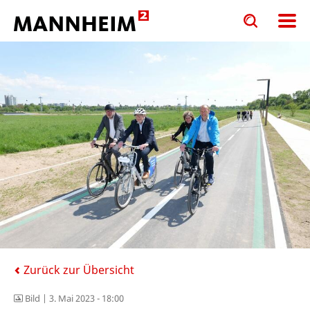
Toggle
Toggle
search
search
input
input
form
Zurück zur Übersicht
Bild |
3. Mai 2023 - 18:00