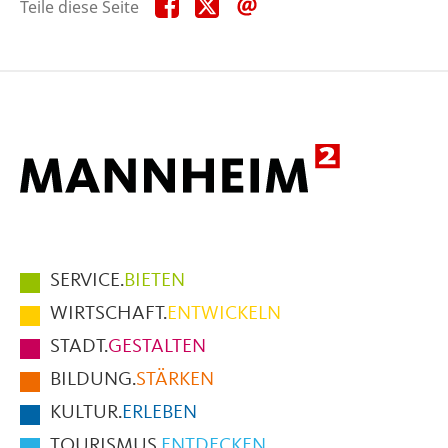
Teile
Teile
Teile
Teile diese Seite
diese
diese
diese
Seite
Seite
Seite
auf
auf
per
Facebook
X
E-
Mail
Hauptmenüpunkte
SERVICE.
BIETEN
im
WIRTSCHAFT.
ENTWICKELN
Fußbereich
STADT.
GESTALTEN
der
BILDUNG.
STÄRKEN
Seite
KULTUR.
ERLEBEN
TOURISMUS.
ENTDECKEN