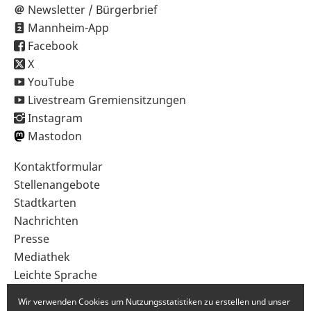
Newsletter / Bürgerbrief
Mannheim-App
Facebook
X
YouTube
Livestream Gremiensitzungen
Instagram
Mastodon
Sekundärnavigation
Kontaktformular
im
Stellenangebote
Fußbereich
Stadtkarten
Nachrichten
Presse
Mediathek
Leichte Sprache
Gebärdensprache
Wir verwenden Cookies um Nutzungsstatistiken zu erstellen und unser