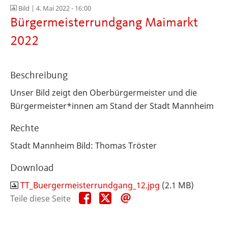
Bild |
4. Mai 2022 - 16:00
Bürgermeisterrundgang Maimarkt
2022
Beschreibung
Unser Bild zeigt den Oberbürgermeister und die
Bürgermeister*innen am Stand der Stadt Mannheim
Rechte
Stadt Mannheim Bild: Thomas Tröster
Download
TT_Buergermeisterrundgang_12.jpg
(2.1 MB)
Teile
Teile
Teile
Teile diese Seite
diese
diese
diese
Seite
Seite
Seite
auf
auf
per