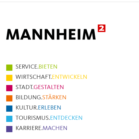
Facebook
X
E-
Mail
Hauptmenüpunkte
SERVICE.
BIETEN
im
WIRTSCHAFT.
ENTWICKELN
Fußbereich
STADT.
GESTALTEN
der
BILDUNG.
STÄRKEN
Seite
KULTUR.
ERLEBEN
TOURISMUS.
ENTDECKEN
KARRIERE.
MACHEN