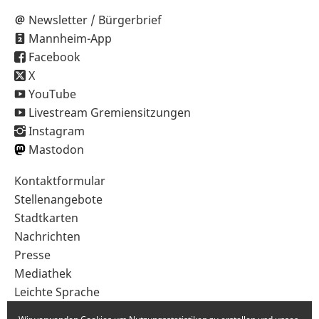
Newsletter / Bürgerbrief
Mannheim-App
Facebook
X
YouTube
Livestream Gremiensitzungen
Instagram
Mastodon
Sekundärnavigation
Kontaktformular
im
Stellenangebote
Fußbereich
Stadtkarten
Nachrichten
Presse
Mediathek
Leichte Sprache
Gebärdensprache