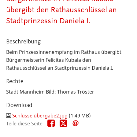
übergibt den Rathausschlüssel an
Stadtprinzessin Daniela I.
Beschreibung
Beim Prinzessinnenempfang im Rathaus übergibt
Bürgermeisterin Felicitas Kubala den
Rathausschlüssel an Stadtprinzessin Daniela I.
Rechte
Stadt Mannheim Bild: Thomas Tröster
Download
Schlüsselübergabe2.jpg
(1.49 MB)
Teile
Teile
Teile
Teile diese Seite
diese
diese
diese
Seite
Seite
Seite
auf
auf
per