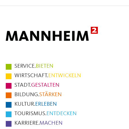
Facebook
X
E-
Mail
Hauptmenüpunkte
SERVICE.
BIETEN
im
WIRTSCHAFT.
ENTWICKELN
Fußbereich
STADT.
GESTALTEN
der
BILDUNG.
STÄRKEN
Seite
KULTUR.
ERLEBEN
TOURISMUS.
ENTDECKEN
KARRIERE.
MACHEN