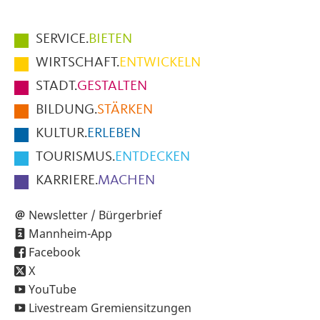
Hauptmenüpunkte
SERVICE.
BIETEN
im
WIRTSCHAFT.
ENTWICKELN
Fußbereich
STADT.
GESTALTEN
der
BILDUNG.
STÄRKEN
Seite
KULTUR.
ERLEBEN
TOURISMUS.
ENTDECKEN
KARRIERE.
MACHEN
Newsletter / Bürgerbrief
Mannheim-App
Facebook
X
YouTube
Livestream Gremiensitzungen