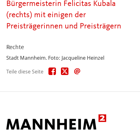
Bürgermeisterin Felicitas Kubala
(rechts) mit einigen der
Preisträgerinnen und Preisträgern
Rechte
Stadt Mannheim. Foto: Jacqueline Heinzel
Teile
Teile
Teile
Teile diese Seite
diese
diese
diese
Seite
Seite
Seite
auf
auf
per
Facebook
X
E-
Mail