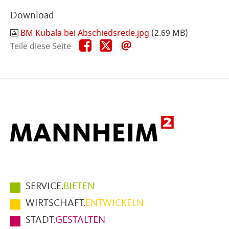
Download
BM Kubala bei Abschiedsrede.jpg
(2.69 MB)
Teile
Teile
Teile
Teile diese Seite
diese
diese
diese
Seite
Seite
Seite
auf
auf
per
Facebook
X
E-
Mail
Hauptmenüpunkte
SERVICE.
BIETEN
im
WIRTSCHAFT.
ENTWICKELN
Fußbereich
STADT.
GESTALTEN
der