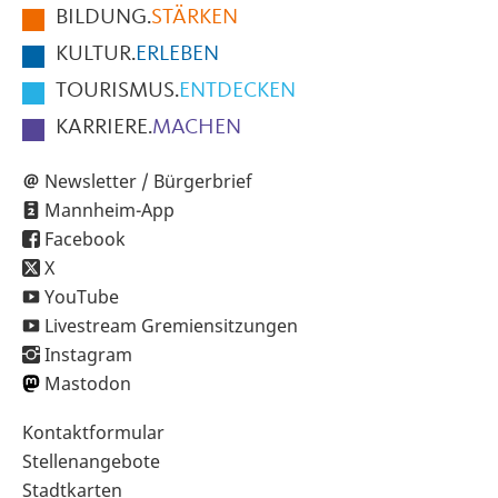
BILDUNG.
STÄRKEN
Seite
KULTUR.
ERLEBEN
TOURISMUS.
ENTDECKEN
KARRIERE.
MACHEN
Newsletter / Bürgerbrief
Mannheim-App
Facebook
X
YouTube
Livestream Gremiensitzungen
Instagram
Mastodon
Sekundärnavigation
Kontaktformular
im
Stellenangebote
Fußbereich
Stadtkarten