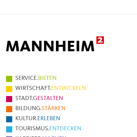
Seite
Seite
Seite
auf
auf
per
Facebook
X
E-
Mail
Hauptmenüpunkte
SERVICE.
BIETEN
im
WIRTSCHAFT.
ENTWICKELN
Fußbereich
STADT.
GESTALTEN
der
BILDUNG.
STÄRKEN
Seite
KULTUR.
ERLEBEN
TOURISMUS.
ENTDECKEN