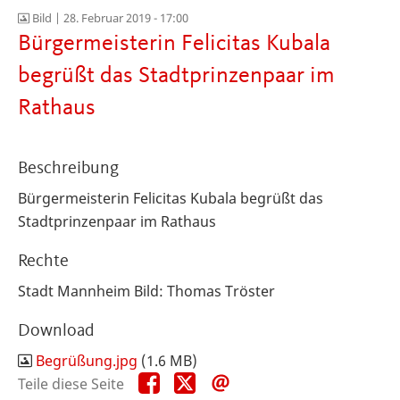
Bild |
28. Februar 2019 - 17:00
Bürgermeisterin Felicitas Kubala
begrüßt das Stadtprinzenpaar im
Rathaus
Beschreibung
Bürgermeisterin Felicitas Kubala begrüßt das
Stadtprinzenpaar im Rathaus
Rechte
Stadt Mannheim Bild: Thomas Tröster
Download
Begrüßung.jpg
(1.6 MB)
Teile
Teile
Teile
Teile diese Seite
diese
diese
diese