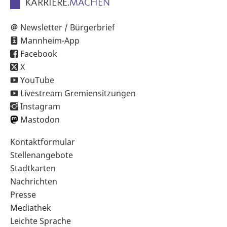
KARRIERE.
MACHEN
Newsletter / Bürgerbrief
Mannheim-App
Facebook
X
YouTube
Livestream Gremiensitzungen
Instagram
Mastodon
Sekundärnavigation
Kontaktformular
im
Stellenangebote
Fußbereich
Stadtkarten
Nachrichten
Presse
Mediathek
Leichte Sprache