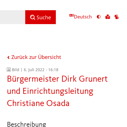
Deutsch
Ansicht
Zu
Zu
Suche
mit
den
de
hohem
Inhalte
Inh
Kontrast
in
in
umschalten
leichter
Geb
Sprach
Zurück zur Übersicht
Bild |
6. Juli 2022 - 16:18
Bürgermeister Dirk Grunert
und Einrichtungsleitung
Christiane Osada
Beschreibung