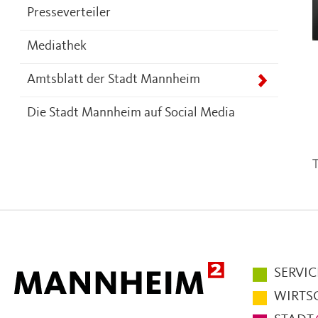
Presseverteiler
Mediathek
Amtsblatt der Stadt Mannheim
Die Stadt Mannheim auf Social Media
T
Hauptmen
SERVIC
im
WIRTS
Fußbereic