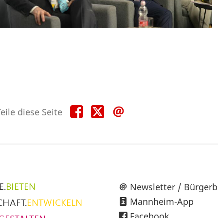
Teile
Teile
Teile
eile diese Seite
diese
diese
diese
Seite
Seite
Seite
auf
auf
per
Facebook
X
E-
Mail
üpunkte
Newsletter / Bürgerb
E.
BIETEN
Mannheim-App
CHAFT.
ENTWICKELN
h
Facebook