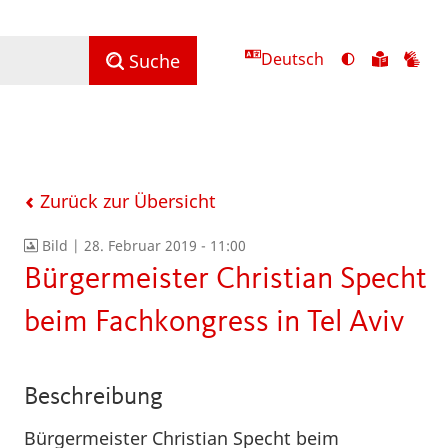
Deutsch
Ansicht
Zu
Zu
Suche
mit
den
de
hohem
Inhalte
Inh
Kontrast
in
in
umschalten
leichter
Geb
Sprach
Zurück zur Übersicht
Bild |
28. Februar 2019 - 11:00
Bürgermeister Christian Specht
beim Fachkongress in Tel Aviv
Beschreibung
Bürgermeister Christian Specht beim