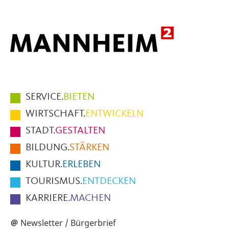
Hauptmenüpunkte
SERVICE.
BIETEN
im
WIRTSCHAFT.
ENTWICKELN
Fußbereich
STADT.
GESTALTEN
der
BILDUNG.
STÄRKEN
Seite
KULTUR.
ERLEBEN
TOURISMUS.
ENTDECKEN
KARRIERE.
MACHEN
Newsletter / Bürgerbrief