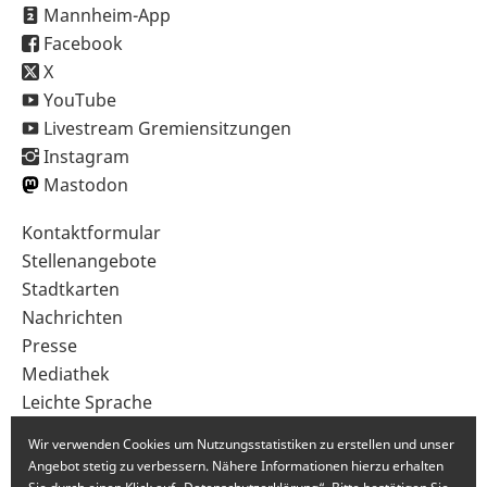
Mannheim-App
Facebook
X
YouTube
Livestream Gremiensitzungen
Instagram
Mastodon
Sekundärnavigation
Kontaktformular
im
Stellenangebote
Fußbereich
Stadtkarten
Nachrichten
Presse
Mediathek
Leichte Sprache
Gebärdensprache
Wir verwenden Cookies um Nutzungsstatistiken zu erstellen und unser
Angebot stetig zu verbessern. Nähere Informationen hierzu erhalten