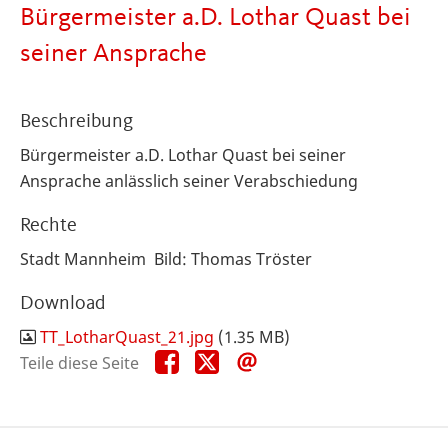
Bürgermeister a.D. Lothar Quast bei
seiner Ansprache
Beschreibung
Bürgermeister a.D. Lothar Quast bei seiner
Ansprache anlässlich seiner Verabschiedung
Rechte
Stadt Mannheim Bild: Thomas Tröster
Download
TT_LotharQuast_21.jpg
(1.35 MB)
Teile
Teile
Teile
Teile diese Seite
diese
diese
diese
Seite
Seite
Seite
auf
auf
per
Facebook
X
E-
Mail