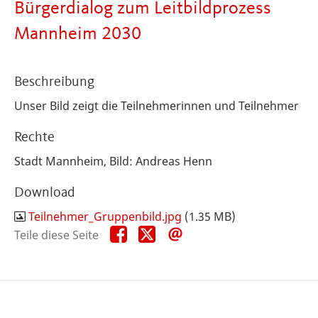
Bürgerdialog zum Leitbildprozess
Mannheim 2030
Beschreibung
Unser Bild zeigt die Teilnehmerinnen und Teilnehmer
Rechte
Stadt Mannheim, Bild: Andreas Henn
Download
Teilnehmer_Gruppenbild.jpg
(1.35 MB)
Teile
Teile
Teile
Teile diese Seite
diese
diese
diese
Seite
Seite
Seite
auf
auf
per
Facebook
X
E-
Mail