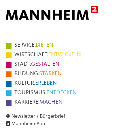
Hauptmenüpunkte
SERVICE.
BIETEN
im
WIRTSCHAFT.
ENTWICKELN
Fußbereich
STADT.
GESTALTEN
der
BILDUNG.
STÄRKEN
Seite
KULTUR.
ERLEBEN
TOURISMUS.
ENTDECKEN
KARRIERE.
MACHEN
Newsletter / Bürgerbrief
Mannheim-App