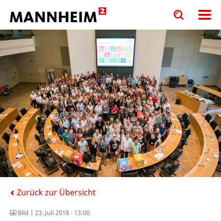
Toggle
Toggle
search
search
input
input
form
Zurück zur Übersicht
Bild |
23. Juli 2018 - 13:00