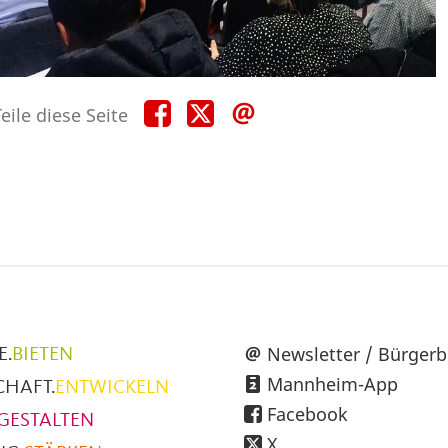
Teile
Teile
Teile
eile diese Seite
diese
diese
diese
Seite
Seite
Seite
auf
auf
per
Facebook
X
E-
Mail
üpunkte
Newsletter / Bürgerb
E.
BIETEN
Mannheim-App
CHAFT.
ENTWICKELN
h
Facebook
GESTALTEN
X