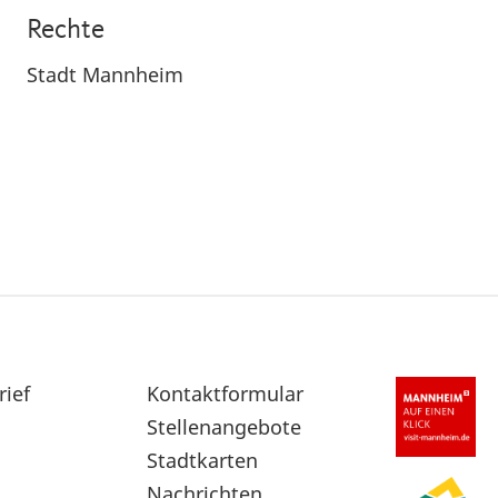
Rechte
Stadt Mannheim
rief
Sekundärnavigation
Kontaktformular
im
Stellenangebote
Fußbereich
Stadtkarten
Nachrichten