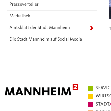
Presseverteiler
Mediathek
T
Amtsblatt der Stadt Mannheim
Die Stadt Mannheim auf Social Media
Hauptmen
SERVIC
im
WIRTS
Fußbereic
STADT.
der