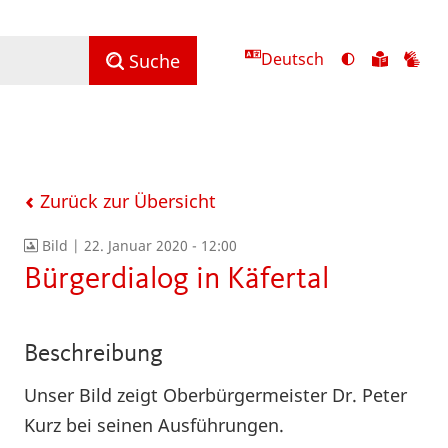
Deutsch
Ansicht
Zu
Zu
Suche
mit
den
de
hohem
Inhalte
Inh
Kontrast
in
in
umschalten
leichter
Geb
Sprach
Zurück zur Übersicht
Bild |
22. Januar 2020 - 12:00
Bürgerdialog in Käfertal
Beschreibung
Unser Bild zeigt Oberbürgermeister Dr. Peter
Kurz bei seinen Ausführungen.