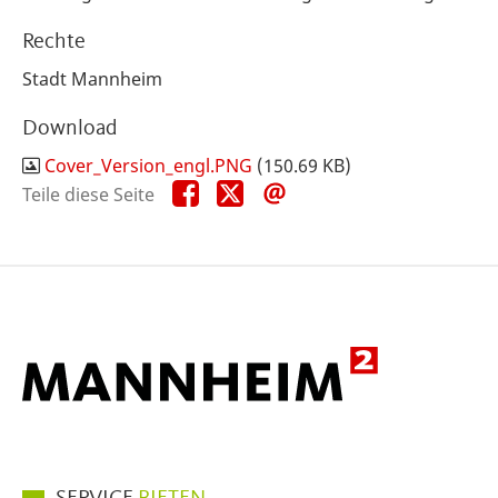
Rechte
Stadt Mannheim
Download
Cover_Version_engl.PNG
(150.69 KB)
Teile
Teile
Teile
Teile diese Seite
diese
diese
diese
Seite
Seite
Seite
auf
auf
per
Facebook
X
E-
Mail
Hauptmenüpunkte