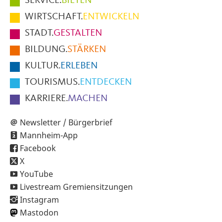
SERVICE.
BIETEN
im
WIRTSCHAFT.
ENTWICKELN
Fußbereich
STADT.
GESTALTEN
der
BILDUNG.
STÄRKEN
Seite
KULTUR.
ERLEBEN
TOURISMUS.
ENTDECKEN
KARRIERE.
MACHEN
Newsletter / Bürgerbrief
Mannheim-App
Facebook
X
YouTube
Livestream Gremiensitzungen
Instagram
Mastodon