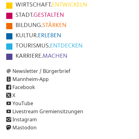
im
WIRTSCHAFT.
ENTWICKELN
Fußbereich
STADT.
GESTALTEN
der
BILDUNG.
STÄRKEN
Seite
KULTUR.
ERLEBEN
TOURISMUS.
ENTDECKEN
KARRIERE.
MACHEN
Newsletter / Bürgerbrief
Mannheim-App
Facebook
X
YouTube
Livestream Gremiensitzungen
Instagram
Mastodon