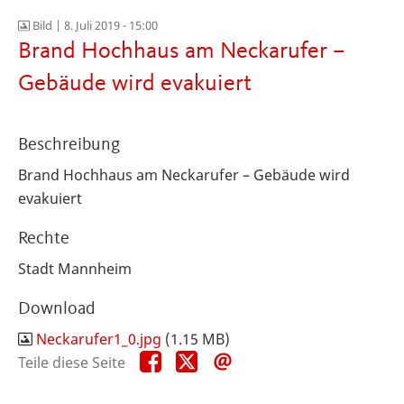
Bild |
8. Juli 2019 - 15:00
Brand Hochhaus am Neckarufer –
Gebäude wird evakuiert
Beschreibung
Brand Hochhaus am Neckarufer – Gebäude wird
evakuiert
Rechte
Stadt Mannheim
Download
Neckarufer1_0.jpg
(1.15 MB)
Teile
Teile
Teile
Teile diese Seite
diese
diese
diese
Seite
Seite
Seite
auf
auf
per