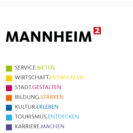
Facebook
X
E-
Mail
Hauptmenüpunkte
SERVICE.
BIETEN
im
WIRTSCHAFT.
ENTWICKELN
Fußbereich
STADT.
GESTALTEN
der
BILDUNG.
STÄRKEN
Seite
KULTUR.
ERLEBEN
TOURISMUS.
ENTDECKEN
KARRIERE.
MACHEN