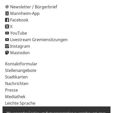
Newsletter / Bürgerbrief
Mannheim-App
Facebook
X
YouTube
Livestream Gremiensitzungen
Instagram
Mastodon
Sekundärnavigation
Kontaktformular
im
Stellenangebote
Fußbereich
Stadtkarten
Nachrichten
Presse
Mediathek
Leichte Sprache
Gebärdensprache
Wir verwenden Cookies um Nutzungsstatistiken zu erstellen und unser