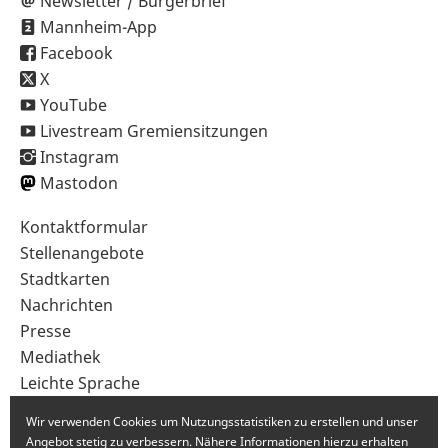
Newsletter / Bürgerbrief
Mannheim-App
Facebook
X
YouTube
Livestream Gremiensitzungen
Instagram
Mastodon
Sekundärnavigation
Kontaktformular
im
Stellenangebote
Fußbereich
Stadtkarten
Nachrichten
Presse
Mediathek
Leichte Sprache
Gebärdensprache
Wir verwenden Cookies um Nutzungsstatistiken zu erstellen und unser
Angebot stetig zu verbessern. Nähere Informationen hierzu erhalten