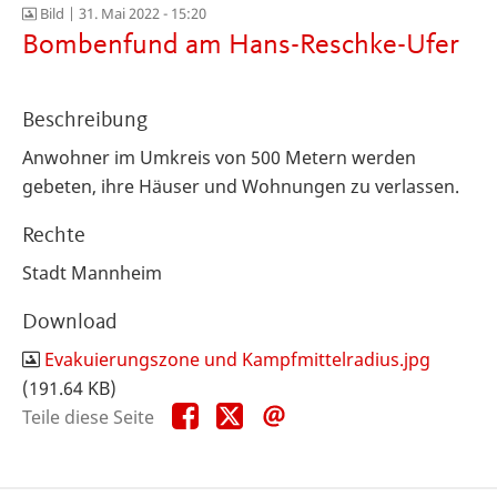
Bild |
31. Mai 2022 - 15:20
Bombenfund am Hans-Reschke-Ufer
Beschreibung
Anwohner im Umkreis von 500 Metern werden
gebeten, ihre Häuser und Wohnungen zu verlassen.
Rechte
Stadt Mannheim
Download
Evakuierungszone und Kampfmittelradius.jpg
(191.64 KB)
Teile
Teile
Teile
Teile diese Seite
diese
diese
diese
Seite
Seite
Seite
auf
auf
per
Facebook
X
E-