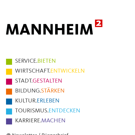
Mail
Hauptmenüpunkte
SERVICE.
BIETEN
im
WIRTSCHAFT.
ENTWICKELN
Fußbereich
STADT.
GESTALTEN
der
BILDUNG.
STÄRKEN
Seite
KULTUR.
ERLEBEN
TOURISMUS.
ENTDECKEN
KARRIERE.
MACHEN