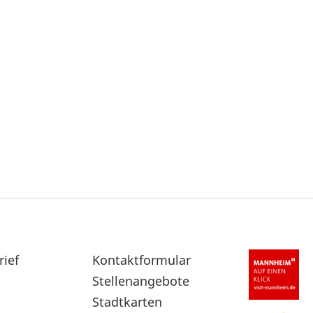
rief
Sekundärnavigation
Kontaktformular
im
Stellenangebote
Fußbereich
Stadtkarten