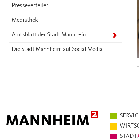
Presseverteiler
Mediathek
Amtsblatt der Stadt Mannheim
Die Stadt Mannheim auf Social Media
T
Hauptmen
SERVIC
im
WIRTS
Fußbereic
STADT.