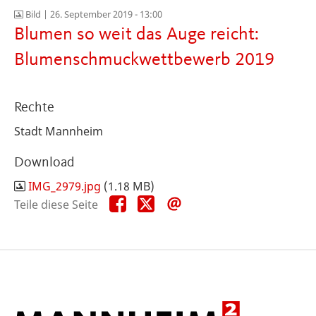
Bild |
26. September 2019 - 13:00
Blumen so weit das Auge reicht:
Blumenschmuckwettbewerb 2019
Rechte
Stadt Mannheim
Download
IMG_2979.jpg
(1.18 MB)
Teile
Teile
Teile
Teile diese Seite
diese
diese
diese
Seite
Seite
Seite
auf
auf
per
Facebook
X
E-
Mail