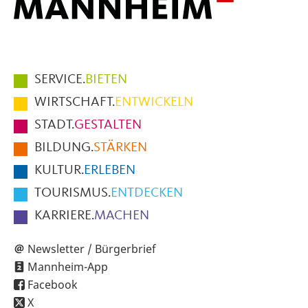
Hauptmenüpunkte
SERVICE.
BIETEN
im
WIRTSCHAFT.
ENTWICKELN
Fußbereich
STADT.
GESTALTEN
der
BILDUNG.
STÄRKEN
Seite
KULTUR.
ERLEBEN
TOURISMUS.
ENTDECKEN
KARRIERE.
MACHEN
Newsletter / Bürgerbrief
Mannheim-App
Facebook
X