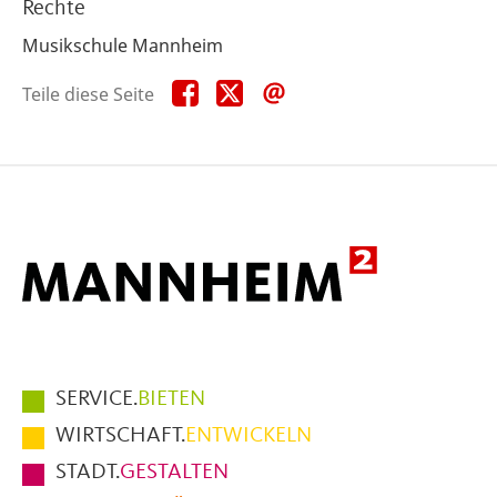
Rechte
Musikschule Mannheim
Teile
Teile
Teile
Teile diese Seite
diese
diese
diese
Seite
Seite
Seite
auf
auf
per
Facebook
X
E-
Mail
Hauptmenüpunkte
SERVICE.
BIETEN
im
WIRTSCHAFT.
ENTWICKELN
Fußbereich
STADT.
GESTALTEN
der