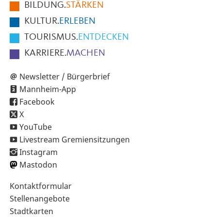
BILDUNG.
STÄRKEN
Seite
KULTUR.
ERLEBEN
TOURISMUS.
ENTDECKEN
KARRIERE.
MACHEN
Newsletter / Bürgerbrief
Mannheim-App
Facebook
X
YouTube
Livestream Gremiensitzungen
Instagram
Mastodon
Sekundärnavigation
Kontaktformular
im
Stellenangebote
Fußbereich
Stadtkarten