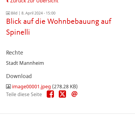
Zurück zur Übersicht
Bild |
8. April 2024 - 15:00
Blick auf die Wohnbebauung auf
Spinelli
Rechte
Stadt Mannheim
Download
image00001.jpeg
(278.28 KB)
Teile
Teile
Teile
Teile diese Seite
diese
diese
diese
Seite
Seite
Seite
auf
auf
per
Facebook
X
E-
Mail