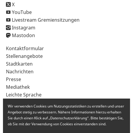
X
YouTube
Livestream Gremiensitzungen
Instagram
Mastodon
Sekundärnavigation
Kontaktformular
im
Stellenangebote
Fußbereich
Stadtkarten
Nachrichten
Presse
Mediathek
Leichte Sprache
Gebärdensprache
Wir verwenden Cookies um Nutzungsstatistiken zu erstellen und unser
Angebot stetig zu verbessern. Nähere Informationen hierzu erhalten
Sie durch einen Klick auf „Datenschutzerklärung“. Bitte bestätigen Sie,
ob Sie mit der Verwendung von Cookies einverstanden sind.