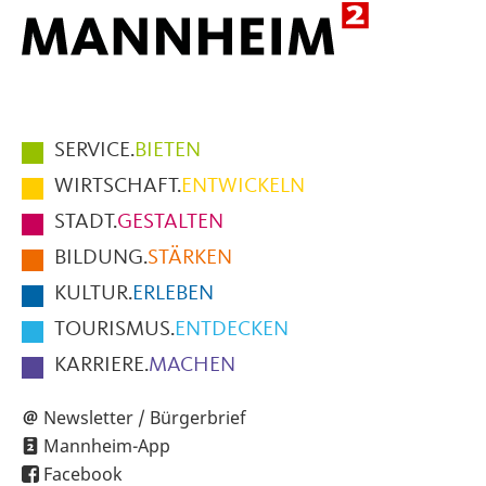
Hauptmenüpunkte
SERVICE.
BIETEN
im
WIRTSCHAFT.
ENTWICKELN
Fußbereich
STADT.
GESTALTEN
der
BILDUNG.
STÄRKEN
Seite
KULTUR.
ERLEBEN
TOURISMUS.
ENTDECKEN
KARRIERE.
MACHEN
Newsletter / Bürgerbrief
Mannheim-App
Facebook