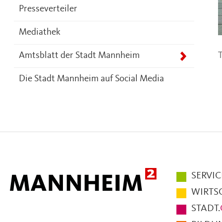
Presseverteiler
Mediathek
T
Amtsblatt der Stadt Mannheim
Die Stadt Mannheim auf Social Media
Hauptmen
SERVIC
im
WIRTS
Fußbereic
STADT.
der