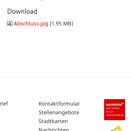
Download
Abschluss.jpg
(1.95 MB)
rief
Sekundärnavigation
Kontaktformular
im
Stellenangebote
Fußbereich
Stadtkarten
Nachrichten