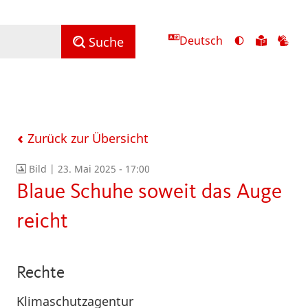
Deutsch
Ansicht
Zu
Zu
Suche
mit
den
de
hohem
Inhalte
Inh
Kontrast
in
in
umschalten
leichter
Geb
Sprach
Zurück zur Übersicht
Bild |
23. Mai 2025 - 17:00
Blaue Schuhe soweit das Auge
reicht
Rechte
Klimaschutzagentur