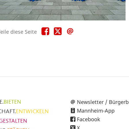
Teile
Teile
Teile
eile diese Seite
diese
diese
diese
Seite
Seite
Seite
auf
auf
per
Facebook
X
E-
Mail
üpunkte
Newsletter / Bürgerb
E.
BIETEN
Mannheim-App
CHAFT.
ENTWICKELN
h
Facebook
GESTALTEN
X