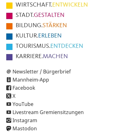
im
WIRTSCHAFT.
ENTWICKELN
Fußbereich
STADT.
GESTALTEN
der
BILDUNG.
STÄRKEN
Seite
KULTUR.
ERLEBEN
TOURISMUS.
ENTDECKEN
KARRIERE.
MACHEN
Newsletter / Bürgerbrief
Mannheim-App
Facebook
X
YouTube
Livestream Gremiensitzungen
Instagram
Mastodon