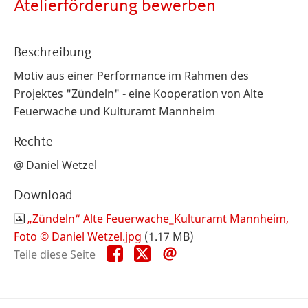
Atelierförderung bewerben
Beschreibung
Motiv aus einer Performance im Rahmen des
Projektes "Zündeln" - eine Kooperation von Alte
Feuerwache und Kulturamt Mannheim
Rechte
@ Daniel Wetzel
Download
„Zündeln“ Alte Feuerwache_Kulturamt Mannheim,
Foto © Daniel Wetzel.jpg
(1.17 MB)
Teile
Teile
Teile
Teile diese Seite
diese
diese
diese
Seite
Seite
Seite
auf
auf
per
Facebook
X
E-
Mail