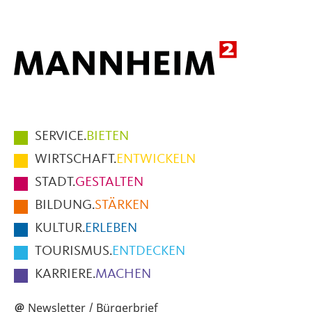
Hauptmenüpunkte
SERVICE.
BIETEN
im
WIRTSCHAFT.
ENTWICKELN
Fußbereich
STADT.
GESTALTEN
der
BILDUNG.
STÄRKEN
Seite
KULTUR.
ERLEBEN
TOURISMUS.
ENTDECKEN
KARRIERE.
MACHEN
Newsletter / Bürgerbrief