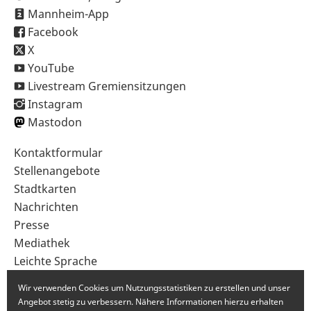
Mannheim-App
Facebook
X
YouTube
Livestream Gremiensitzungen
Instagram
Mastodon
Sekundärnavigation
Kontaktformular
im
Stellenangebote
Fußbereich
Stadtkarten
Nachrichten
Presse
Mediathek
Leichte Sprache
Gebärdensprache
Wir verwenden Cookies um Nutzungsstatistiken zu erstellen und unser
Angebot stetig zu verbessern. Nähere Informationen hierzu erhalten