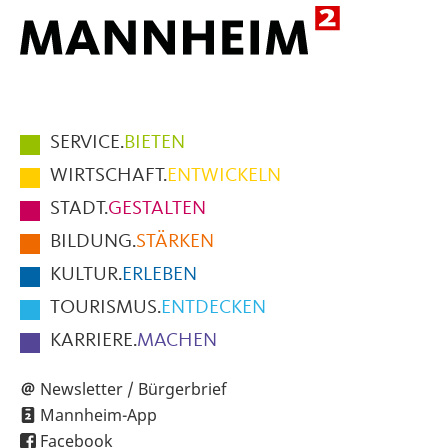
Hauptmenüpunkte
SERVICE.
BIETEN
im
WIRTSCHAFT.
ENTWICKELN
Fußbereich
STADT.
GESTALTEN
der
BILDUNG.
STÄRKEN
Seite
KULTUR.
ERLEBEN
TOURISMUS.
ENTDECKEN
KARRIERE.
MACHEN
Newsletter / Bürgerbrief
Mannheim-App
Facebook