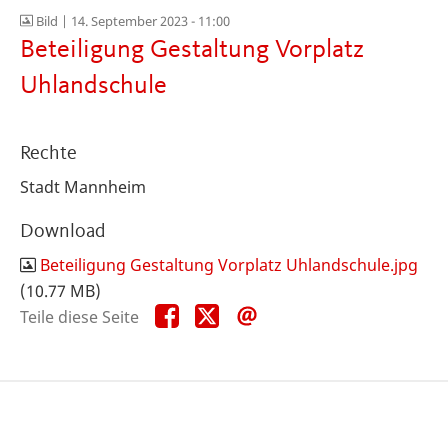
Bild |
14. September 2023 - 11:00
Beteiligung Gestaltung Vorplatz
Uhlandschule
Rechte
Stadt Mannheim
Download
Beteiligung Gestaltung Vorplatz Uhlandschule.jpg
(10.77 MB)
Teile
Teile
Teile
Teile diese Seite
diese
diese
diese
Seite
Seite
Seite
auf
auf
per
Facebook
X
E-
Mail