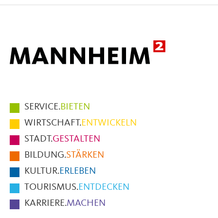
Facebook
X
E-
Mail
Hauptmenüpunkte
SERVICE.
BIETEN
im
WIRTSCHAFT.
ENTWICKELN
Fußbereich
STADT.
GESTALTEN
der
BILDUNG.
STÄRKEN
Seite
KULTUR.
ERLEBEN
TOURISMUS.
ENTDECKEN
KARRIERE.
MACHEN