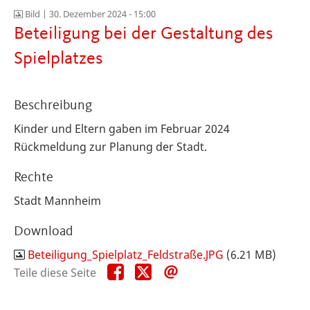
Bild |
30. Dezember 2024 - 15:00
Beteiligung bei der Gestaltung des
Spielplatzes
Beschreibung
Kinder und Eltern gaben im Februar 2024
Rückmeldung zur Planung der Stadt.
Rechte
Stadt Mannheim
Download
Beteiligung_Spielplatz_Feldstraße.JPG
(6.21 MB)
Teile
Teile
Teile
Teile diese Seite
diese
diese
diese
Seite
Seite
Seite
auf
auf
per