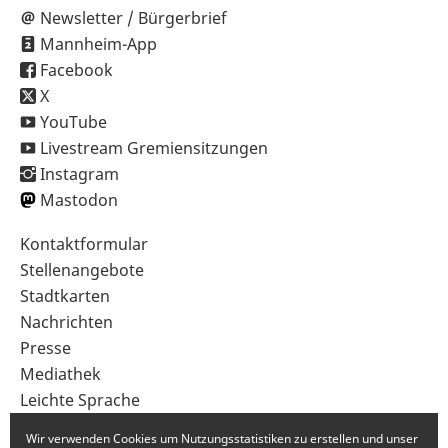
Newsletter / Bürgerbrief
Mannheim-App
Facebook
X
YouTube
Livestream Gremiensitzungen
Instagram
Mastodon
Sekundärnavigation
Kontaktformular
im
Stellenangebote
Fußbereich
Stadtkarten
Nachrichten
Presse
Mediathek
Leichte Sprache
Gebärdensprache
Wir verwenden Cookies um Nutzungsstatistiken zu erstellen und unser