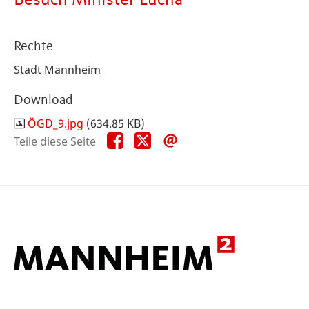
Besuch Minister Lucha
Rechte
Stadt Mannheim
Download
ÖGD_9.jpg
(634.85 KB)
Teile
Teile
Teile
Teile diese Seite
diese
diese
diese
Seite
Seite
Seite
auf
auf
per
Facebook
X
E-
Mail