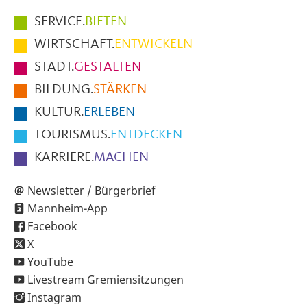
Hauptmenüpunkte
SERVICE.
BIETEN
im
WIRTSCHAFT.
ENTWICKELN
Fußbereich
STADT.
GESTALTEN
der
BILDUNG.
STÄRKEN
Seite
KULTUR.
ERLEBEN
TOURISMUS.
ENTDECKEN
KARRIERE.
MACHEN
Newsletter / Bürgerbrief
Mannheim-App
Facebook
X
YouTube
Livestream Gremiensitzungen
Instagram