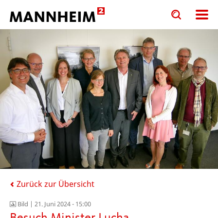
Toggle
Toggle
search
search
input
input
form
Zurück zur Übersicht
Bild |
21. Juni 2024 - 15:00