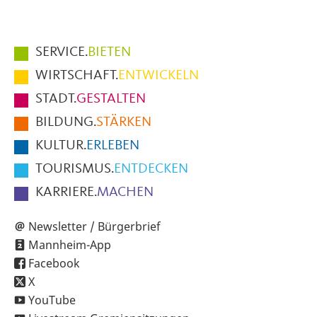
Hauptmenüpunkte
SERVICE.
BIETEN
im
WIRTSCHAFT.
ENTWICKELN
Fußbereich
STADT.
GESTALTEN
der
BILDUNG.
STÄRKEN
Seite
KULTUR.
ERLEBEN
TOURISMUS.
ENTDECKEN
KARRIERE.
MACHEN
Newsletter / Bürgerbrief
Mannheim-App
Facebook
X
YouTube