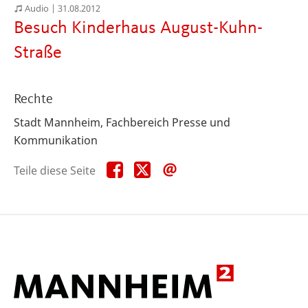
Audio |
31.08.2012
Besuch Kinderhaus August-Kuhn-
Straße
Rechte
Stadt Mannheim, Fachbereich Presse und
Kommunikation
Teile
Teile
Teile
Teile diese Seite
diese
diese
diese
Seite
Seite
Seite
auf
auf
per
Facebook
X
E-
Mail