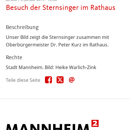
Besuch der Sternsinger im Rathaus
Beschreibung
Unser Bild zeigt die Sternsinger zusammen mit
Oberbürgermeister Dr. Peter Kurz im Rathaus.
Rechte
Stadt Mannheim. Bild: Heike Warlich-Zink
Teile
Teile
Teile
Teile diese Seite
diese
diese
diese
Seite
Seite
Seite
auf
auf
per
Facebook
X
E-
Mail