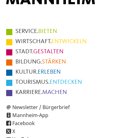
Hauptmenüpunkte
SERVICE.
BIETEN
im
WIRTSCHAFT.
ENTWICKELN
Fußbereich
STADT.
GESTALTEN
der
BILDUNG.
STÄRKEN
Seite
KULTUR.
ERLEBEN
TOURISMUS.
ENTDECKEN
KARRIERE.
MACHEN
Newsletter / Bürgerbrief
Mannheim-App
Facebook
X