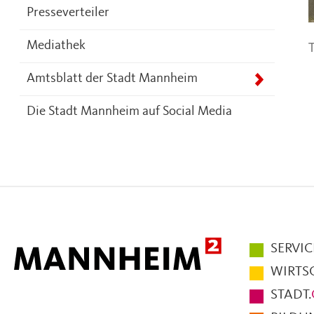
Presseverteiler
T
Mediathek
Amtsblatt der Stadt Mannheim
Die Stadt Mannheim auf Social Media
Hauptmen
SERVIC
im
WIRTS
Fußbereic
STADT.
der