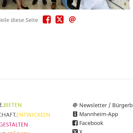
Teile
Teile
Teile
eile diese Seite
diese
diese
diese
Seite
Seite
Seite
auf
auf
per
Facebook
X
E-
Mail
üpunkte
Newsletter / Bürgerb
E.
BIETEN
Mannheim-App
CHAFT.
ENTWICKELN
h
Facebook
GESTALTEN
X