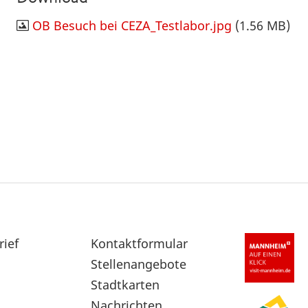
OB Besuch bei CEZA_Testlabor.jpg
(1.56 MB)
rief
Sekundärnavigation
Kontaktformular
im
Stellenangebote
Fußbereich
Stadtkarten
Nachrichten