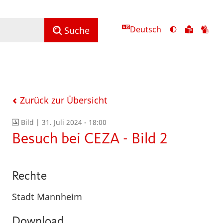
Deutsch
Ansicht
Zu
Zu
Suche
mit
den
de
hohem
Inhalte
Inh
Kontrast
in
in
umschalten
leichter
Geb
Sprach
Zurück zur Übersicht
Bild |
31. Juli 2024 - 18:00
Besuch bei CEZA - Bild 2
Rechte
Stadt Mannheim
Download