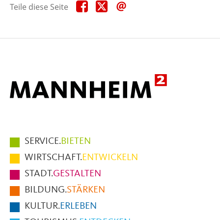
Teile
Teile
Teile
Teile diese Seite
diese
diese
diese
Seite
Seite
Seite
auf
auf
per
Facebook
X
E-
Mail
Hauptmenüpunkte
SERVICE.
BIETEN
im
WIRTSCHAFT.
ENTWICKELN
Fußbereich
STADT.
GESTALTEN
der
BILDUNG.
STÄRKEN
Seite
KULTUR.
ERLEBEN