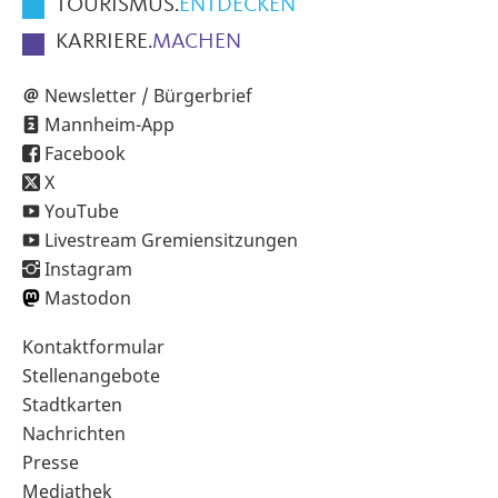
TOURISMUS.
ENTDECKEN
KARRIERE.
MACHEN
Newsletter / Bürgerbrief
Mannheim-App
Facebook
X
YouTube
Livestream Gremiensitzungen
Instagram
Mastodon
Sekundärnavigation
Kontaktformular
im
Stellenangebote
Fußbereich
Stadtkarten
Nachrichten
Presse
Mediathek