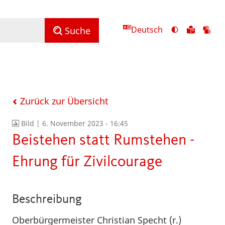
Deutsch
Ansicht
Zu
Zu
Suche
mit
den
de
hohem
Inhalte
Inh
Kontrast
in
in
umschalten
leichter
Geb
Sprach
Zurück zur Übersicht
Bild |
6. November 2023 - 16:45
Beistehen statt Rumstehen -
Ehrung für Zivilcourage
Beschreibung
Oberbürgermeister Christian Specht (r.)