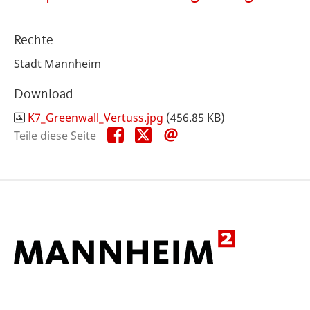
Rechte
Stadt Mannheim
Download
K7_Greenwall_Vertuss.jpg
(456.85 KB)
Teile
Teile
Teile
Teile diese Seite
diese
diese
diese
Seite
Seite
Seite
auf
auf
per
Facebook
X
E-
Mail