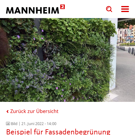
Toggle
Toggle
search
search
input
input
form
Zurück zur Übersicht
Bild |
21. Juni 2022 - 14:00
Beispiel für Fassadenbegrünung