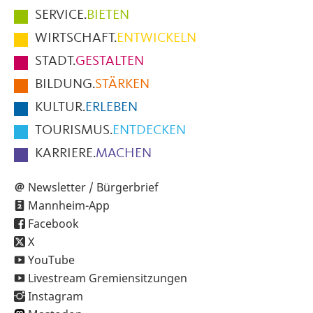
Hauptmenüpunkte
SERVICE.
BIETEN
im
WIRTSCHAFT.
ENTWICKELN
Fußbereich
STADT.
GESTALTEN
der
BILDUNG.
STÄRKEN
Seite
KULTUR.
ERLEBEN
TOURISMUS.
ENTDECKEN
KARRIERE.
MACHEN
Newsletter / Bürgerbrief
Mannheim-App
Facebook
X
YouTube
Livestream Gremiensitzungen
Instagram